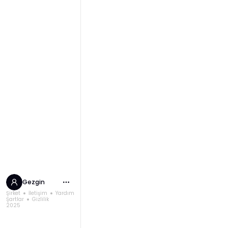
Gezgin
Şirket
İletişim
Yardım
Şartlar
Gizlilik
2025