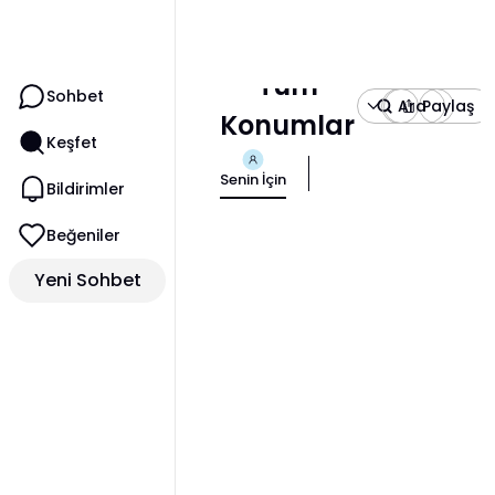
Tüm
Sohbet
Ara
Paylaş
Konumlar
Keşfet
Senin İçin
Bildirimler
Beğeniler
Yeni Sohbet